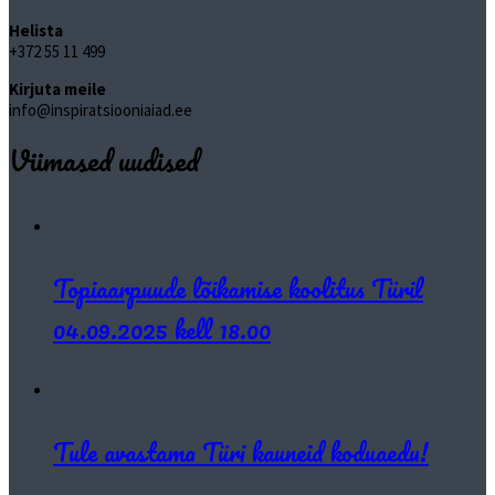
Helista
+372 55 11 499
Kirjuta meile
info@inspiratsiooniaiad.ee
Viimased uudised
Topiaarpuude lõikamise koolitus Türil
04.09.2025 kell 18.00
Tule avastama Türi kauneid koduaedu!