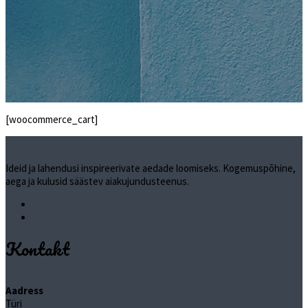
[woocommerce_cart]
Ideid ja lahendusi inspireerivate aedade loomiseks. Kogemuspõhine,
aega ja kulusid säästev aiakujundusteenus.
Kontakt
Aadress
Türi