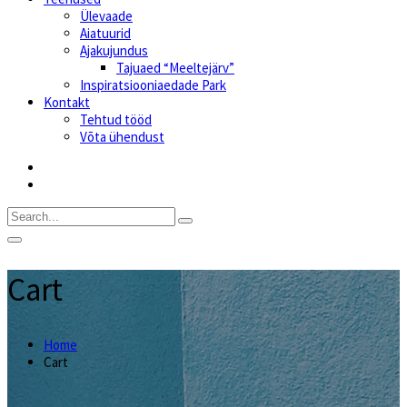
Ülevaade
Aiatuurid
Ajakujundus
Tajuaed “Meeltejärv”
Inspiratsiooniaedade Park
Kontakt
Tehtud tööd
Võta ühendust
Cart
Home
Cart