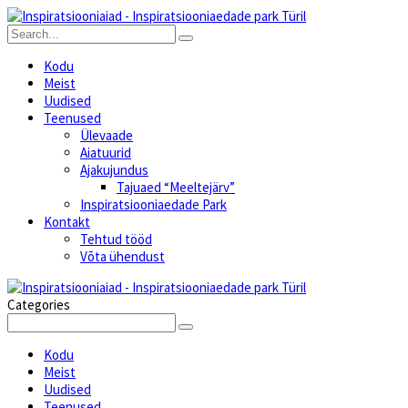
Kodu
Meist
Uudised
Teenused
Ülevaade
Aiatuurid
Ajakujundus
Tajuaed “Meeltejärv”
Inspiratsiooniaedade Park
Kontakt
Tehtud tööd
Võta ühendust
Categories
Kodu
Meist
Uudised
Teenused